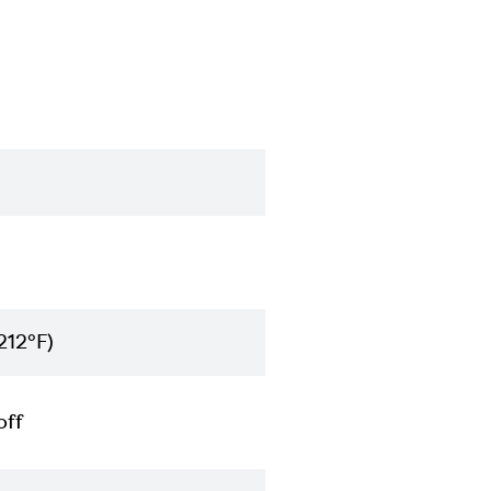
212°F)
off