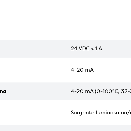
24 VDC < 1 A
4-20 mA
rna
4-20 mA (0-100°C, 32-
Sorgente luminosa on/