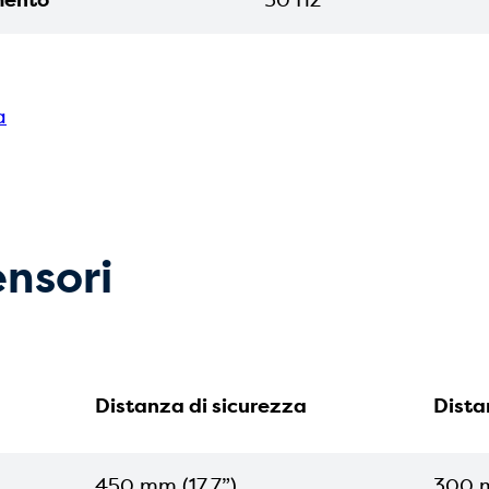
mento
50 Hz
a
ensori
Distanza di sicurezza
Dista
450 mm (17,7”)
300 m