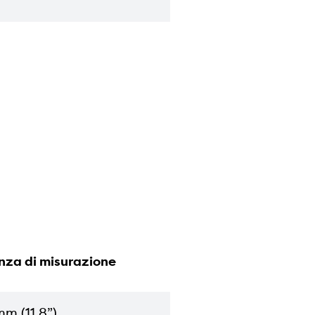
nza di misurazione
m (11,8”)