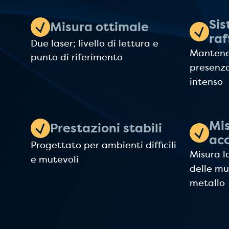
Sis
Misura ottimale
ra
Due laser; livello di lettura e
Mantener
punto di riferimento
presenza
intenso
Mi
Prestazioni stabili
ac
Progettato per ambienti difficili
Misura l
e mutevoli
delle mu
metallo