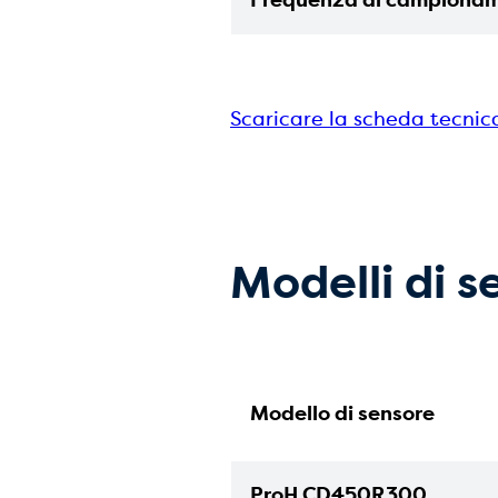
Frequenza di campiona
Scaricare la scheda tecnic
Modelli di s
Modello di sensore
ProH CD450R300